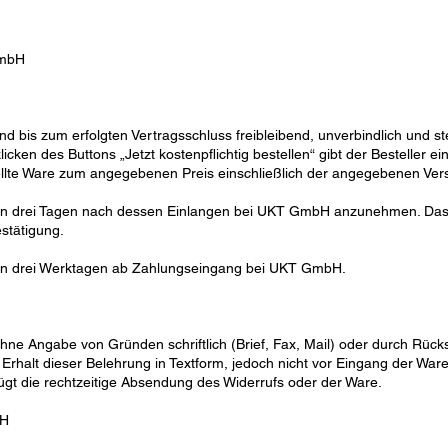
GmbH
bis zum erfolgten Vertragsschluss freibleibend, unverbindlich und st
cken des Buttons „Jetzt kostenpflichtig bestellen“ gibt der Besteller e
llte Ware zum angegebenen Preis einschließlich der angegebenen Ver
innen drei Tagen nach dessen Einlangen bei UKT GmbH anzunehmen. D
stätigung.
von drei Werktagen ab Zahlungseingang bei UKT GmbH.
ohne Angabe von Gründen schriftlich (Brief, Fax, Mail) oder durch Rü
ch Erhalt dieser Belehrung in Textform, jedoch nicht vor Eingang der
ügt die rechtzeitige Absendung des Widerrufs oder der Ware.
bH