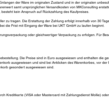
inlangen der Ware im originalen Zustand und in der originalen unbesch
arenwert samt ursprünglichen Versandkosten von MKConsulting erstattet
, besteht kein Anspruch auf Rückzahlung des Kaufpreises.
er zu tragen. Die Erstattung der Zahlung erfolgt innerhalb von 30 Tag
ei die Frist mit Eingang der Ware bei UKT GmbH zu laufen beginnt.
ferungsverpackung oder gleichwertiger Verpackung zu erfolgen. Für 
nebestellung. Die Preise sind in Euro ausgewiesen und enthalten die g
korb ausgewiesen und sind bei Anklicken des Warenkorbes, vor der Be
renkorb gesondert ausgewiesen sind.
rch Kreditkarte (VISA oder Mastercard mit Zahlungsdienst Mollie) oder 