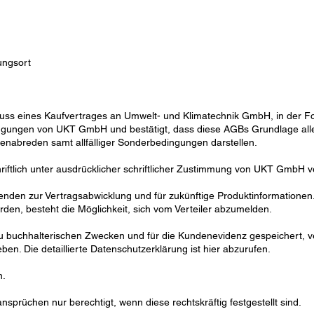
ungsort
ss eines Kaufvertrages an Umwelt- und Klimatechnik GmbH, in der Fo
ingungen von UKT GmbH und bestätigt, dass diese AGBs Grundlage a
benabreden samt allfälliger Sonderbedingungen darstellen.
iftlich unter ausdrücklicher schriftlicher Zustimmung von UKT GmbH v
en zur Vertragsabwicklung und für zukünftige Produktinformationen. 
n, besteht die Möglichkeit, sich vom Verteiler abzumelden.
zu buchhalterischen Zwecken und für die Kundenevidenz gespeichert, 
en. Die detaillierte Datenschutzerklärung ist hier abzurufen.
n.
sprüchen nur berechtigt, wenn diese rechtskräftig festgestellt sind.