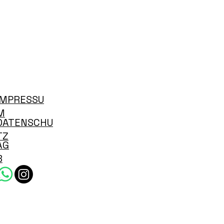
IMPRESSU
M
DATENSCHU
TZ
AG
B