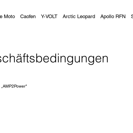
e Moto
Caofen
Y-VOLT
Arctic Leopard
Apollo RFN
schäftsbedingungen
e „AMP2Power"