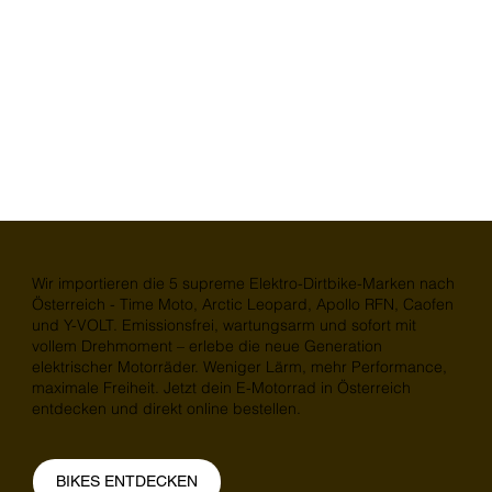
Wir importieren die 5 supreme Elektro-Dirtbike-Marken nach
Österreich - Time Moto, Arctic Leopard, Apollo RFN, Caofen
und Y-VOLT.
Emissionsfrei, wartungsarm und sofort mit
vollem Drehmoment – erlebe die neue Generation
elektrischer Motorräder. Weniger Lärm, mehr Performance,
maximale Freiheit. Jetzt dein E-Motorrad in Österreich
entdecken und direkt online bestellen.
BIKES ENTDECKEN